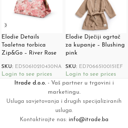
Elodie Details
Elodie Dječiji ogrtač
Toaletna torbica
za kupanje – Blushing
Zip&Go – River Rose
pink
SKU:
ED50610210430NA
SKU:
ED70665100151EF
Login to see prices
Login to see prices
Itrade d.o.o.
- Vaš partner u trgovini i
marketingu.
Usluga savjetovanja i drugih specijaliziranih
usluga.
Kontaktirajte nas:
info@itrade.ba