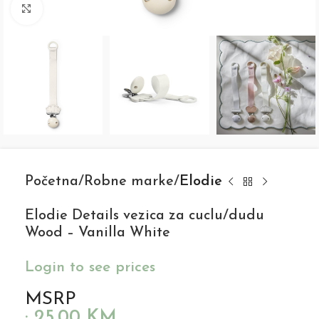
Click to enlarge
Početna
Robne marke
Elodie
Elodie Details vezica za cuclu/dudu
Wood – Vanilla White
Login to see prices
MSRP
:
25,00
KM