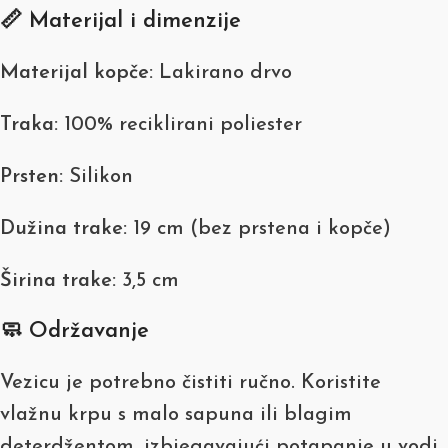
📏 Materijal i dimenzije
Materijal kopče:
Lakirano drvo
Traka:
100% reciklirani poliester
Prsten:
Silikon
Dužina trake:
19 cm (bez prstena i kopče)
Širina trake:
3,5 cm
🧼 Održavanje
Vezicu je potrebno čistiti ručno. Koristite
vlažnu krpu s malo sapuna ili blagim
deterdžentom, izbjegavajući potapanje u vodi.