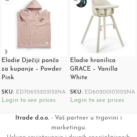
OUT
Elodie Dječiji pončo
Elodie hranilica
za kupanje – Powder
GRACE – Vanilla
Pink
White
SKU:
ED70655203152NA
SKU:
ED60200103102NA
Login to see prices
Login to see prices
Itrade d.o.o.
- Vaš partner u trgovini i
marketingu.