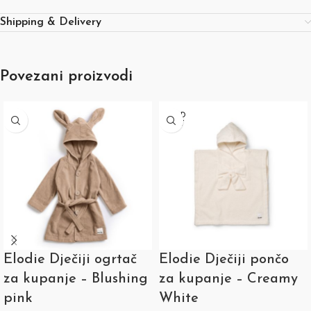
Shipping & Delivery
Povezani proizvodi
SOLD
OUT
Elodie Dječiji ogrtač
Elodie Dječiji pončo
za kupanje – Blushing
za kupanje – Creamy
pink
White