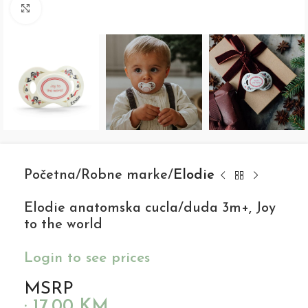
Click to enlarge
Početna
Robne marke
Elodie
Elodie anatomska cucla/duda 3m+, Joy
to the world
Login to see prices
MSRP
:
17,00
KM