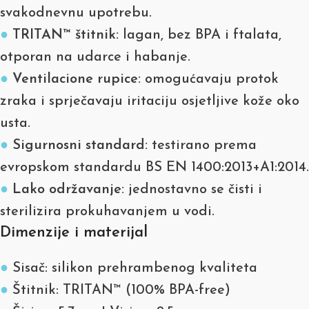
svakodnevnu upotrebu.
●
TRITAN™ štitnik:
lagan, bez BPA i ftalata,
otporan na udarce i habanje.
●
Ventilacione rupice:
omogućavaju protok
zraka i sprječavaju iritaciju osjetljive kože oko
usta.
●
Sigurnosni standard:
testirano prema
evropskom standardu BS EN 1400:2013+A1:2014.
●
Lako održavanje:
jednostavno se čisti i
sterilizira prokuhavanjem u vodi.
Dimenzije i materijal
●
Sisač: silikon prehrambenog kvaliteta
●
Štitnik: TRITAN™ (100% BPA-free)