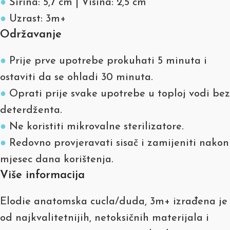
●
Širina: 5,7 cm | Visina: 2,5 cm
●
Uzrast: 3m+
Održavanje
●
Prije prve upotrebe prokuhati 5 minuta i
ostaviti da se ohladi 30 minuta.
●
Oprati prije svake upotrebe u toploj vodi bez
deterdženta.
●
Ne koristiti mikrovalne sterilizatore.
●
Redovno provjeravati sisač i zamijeniti nakon
mjesec dana korištenja.
Više informacija
Elodie anatomska cucla/duda, 3m+ izrađena je
od najkvalitetnijih, netoksičnih materijala i