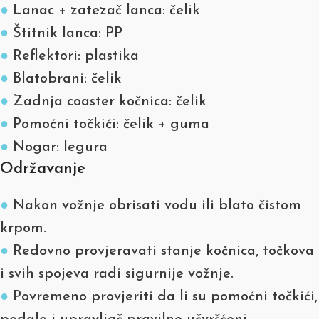
●
Lanac + zatezač lanca: čelik
●
Štitnik lanca: PP
●
Reflektori: plastika
●
Blatobrani: čelik
●
Zadnja coaster kočnica: čelik
●
Pomoćni točkići: čelik + guma
●
Nogar: legura
Održavanje
●
Nakon vožnje obrisati vodu ili blato čistom
krpom.
●
Redovno provjeravati stanje kočnica, točkova
i svih spojeva radi sigurnije vožnje.
●
Povremeno provjeriti da li su pomoćni točkići,