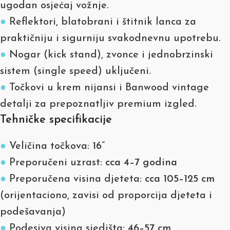
ugodan osjećaj vožnje.
●
Reflektori, blatobrani i štitnik lanca za
praktičniju i sigurniju svakodnevnu upotrebu.
●
Nogar (kick stand), zvonce i jednobrzinski
sistem (single speed) uključeni.
●
Točkovi u krem nijansi i Banwood vintage
detalji za prepoznatljiv premium izgled.
Tehničke specifikacije
●
Veličina točkova:
16”
●
Preporučeni uzrast:
cca 4–7 godina
●
Preporučena visina djeteta:
cca 105–125 cm
(orijentaciono, zavisi od proporcija djeteta i
podešavanja)
●
Podesiva visina sjedišta:
46–57 cm