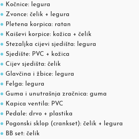
●
Kočnice: legura
●
Zvonce: čelik + legura
●
Pletena korpica: ratan
●
Kaiševi korpice: kožica + čelik
●
Stezaljka cijevi sjedišta: legura
●
Sjedište: PVC + kožica
●
Cijev sjedišta: čelik
●
Glavčina i žbice: legura
●
Felga: legura
●
Guma i unutrašnja zračnica: guma
●
Kapica ventila: PVC
●
Pedale: drvo + plastika
●
Pogonski sklop (crankset): čelik + legura
●
BB set: čelik