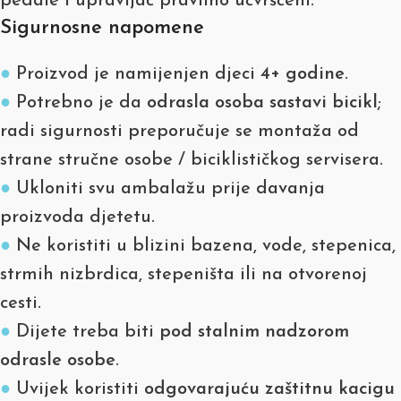
pedale i upravljač pravilno učvršćeni.
Sigurnosne napomene
●
Proizvod je namijenjen djeci
4+ godine
.
●
Potrebno je da
odrasla osoba sastavi bicikl
;
radi sigurnosti preporučuje se montaža od
strane stručne osobe / biciklističkog servisera.
●
Ukloniti svu ambalažu prije davanja
proizvoda djetetu.
●
Ne koristiti u blizini bazena, vode, stepenica,
strmih nizbrdica, stepeništa ili na otvorenoj
cesti.
●
Dijete treba biti
pod stalnim nadzorom
odrasle osobe
.
●
Uvijek koristiti
odgovarajuću zaštitnu kacigu