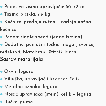
●
Podesiva visina upravljača:
66–72 cm
●
Težina bicikla:
7,9 kg
●
Kočnice:
prednja ručna + zadnja nožna
kočnica
●
Pogon:
single speed
(jedna brzina)
●
Dodatno: pomoćni točkići, nogar, zvonce,
reflektori, blatobrani, štitnik lanca
Sastav materijala
●
Okvir: legura
●
Viljuška, upravljač i headset: čelik
●
Metalna oznaka: legura
●
Nosač upravljača (stem): čelik + legura
●
Ručke: guma