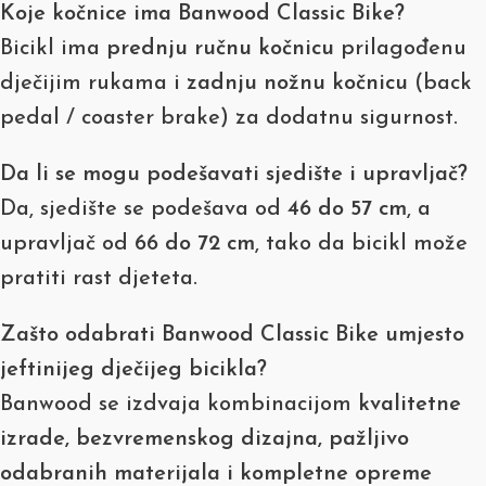
Koje kočnice ima Banwood Classic Bike?
Bicikl ima
prednju ručnu kočnicu
prilagođenu
dječijim rukama i
zadnju nožnu kočnicu
(back
pedal / coaster brake) za dodatnu sigurnost.
Da li se mogu podešavati sjedište i upravljač?
Da, sjedište se podešava od
46 do 57 cm
, a
upravljač od
66 do 72 cm
, tako da bicikl može
pratiti rast djeteta.
Zašto odabrati Banwood Classic Bike umjesto
jeftinijeg dječijeg bicikla?
Banwood se izdvaja kombinacijom
kvalitetne
izrade, bezvremenskog dizajna, pažljivo
odabranih materijala i kompletne opreme