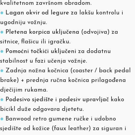
kvalitetnom završnom obradom.
●
Lagan okvir od legure
za lakšu kontrolu i
ugodniju vožnju.
●
Pletena korpica uključena
(odvojiva) za
sitnice, flašicu ili igračku.
●
Pomoćni točkići uključeni
za dodatnu
stabilnost u fazi učenja vožnje.
●
Zadnja nožna kočnica (coaster / back pedal
brake) + prednja ručna kočnica prilagođena
dječijim rukama.
●
Podesivo sjedište
i
podesiv upravljač
kako
bicikl duže odgovara djetetu.
●
Banwood retro gumene ručke i udobno
sjedište od kožice (faux leather) za siguran i