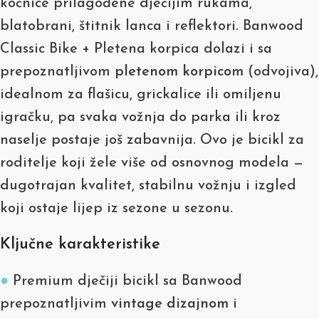
kočnice prilagođene dječijim rukama,
blatobrani, štitnik lanca i reflektori. Banwood
Classic Bike + Pletena korpica dolazi i sa
prepoznatljivom
pletenom korpicom
(odvojiva),
idealnom za flašicu, grickalice ili omiljenu
igračku, pa svaka vožnja do parka ili kroz
naselje postaje još zabavnija. Ovo je bicikl za
roditelje koji žele više od osnovnog modela —
dugotrajan kvalitet, stabilnu vožnju i izgled
koji ostaje lijep iz sezone u sezonu.
Ključne karakteristike
●
Premium dječiji bicikl sa Banwood
prepoznatljivim
vintage dizajnom
i