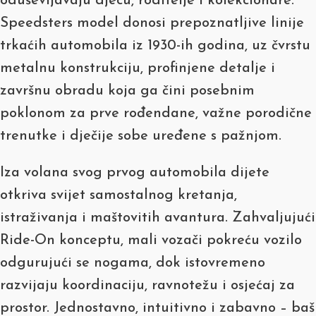
oduševljavaju djecu, roditelje i kolekcionare.
Speedsters model donosi prepoznatljive linije
trkaćih automobila iz 1930-ih godina, uz čvrstu
metalnu konstrukciju, profinjene detalje i
završnu obradu koja ga čini posebnim
poklonom za prve rođendane, važne porodične
trenutke i dječije sobe uređene s pažnjom.
Iza volana svog prvog automobila dijete
otkriva svijet samostalnog kretanja,
istraživanja i maštovitih avantura. Zahvaljujući
Ride-On konceptu, mali vozači pokreću vozilo
odgurujući se nogama, dok istovremeno
razvijaju koordinaciju, ravnotežu i osjećaj za
prostor. Jednostavno, intuitivno i zabavno – baš