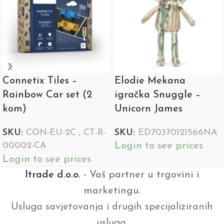
Connetix Tiles –
Elodie Mekana
Rainbow Car set (2
igračka Snuggle –
kom)
Unicorn James
SKU:
CON-EU-2C ; CT-R-
SKU:
ED70370121566NA
Login to see prices
00002-CA
Login to see prices
Itrade d.o.o.
- Vaš partner u trgovini i
marketingu.
Usluga savjetovanja i drugih specijaliziranih
usluga.