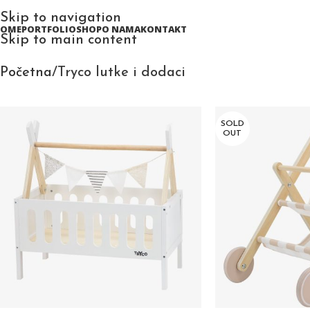
Skip to navigation
HOME
PORTFOLIO
SHOP
O NAMA
KONTAKT
Skip to main content
Početna
Tryco lutke i dodaci
SOLD
OUT