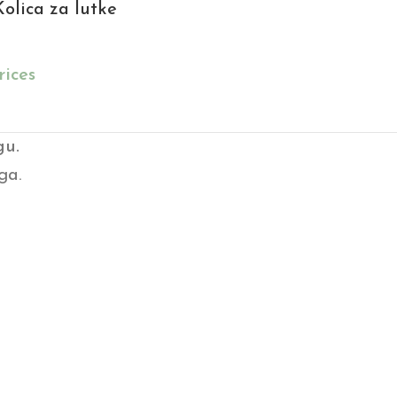
olica za lutke
rices
gu.
ga.