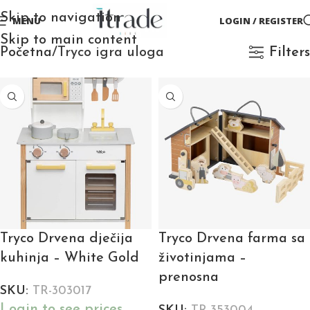
Skip to navigation
MENU
LOGIN / REGISTER
Skip to main content
Početna
Tryco igra uloga
Filters
Tryco Drvena dječija
Tryco Drvena farma sa
kuhinja – White Gold
životinjama –
prenosna
SKU:
TR-303017
Login to see prices