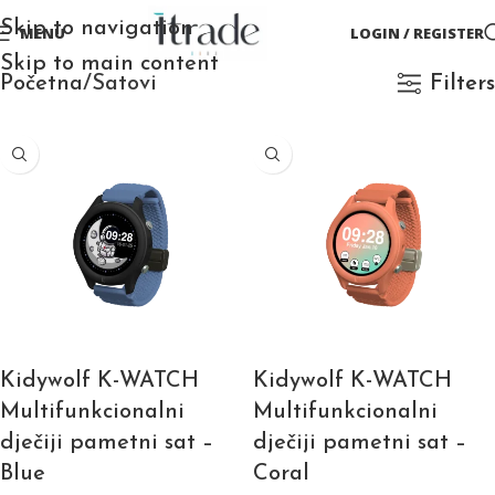
Skip to navigation
MENU
LOGIN / REGISTER
Skip to main content
Početna
Satovi
Filters
Kidywolf K-WATCH
Kidywolf K-WATCH
Multifunkcionalni
Multifunkcionalni
dječiji pametni sat –
dječiji pametni sat –
Blue
Coral