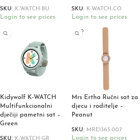
SKU:
K-WATCH-BU
SKU:
K-WATCH-CO
Login to see prices
Login to see prices
SOLD
OUT
Kidywolf K-WATCH
Mrs Ertha Ručni sat za
Multifunkcionalni
djecu i roditelje –
dječiji pametni sat –
Peanut
Green
SKU:
MRE1363-007
Login to see prices
SKU:
K-WATCH-GR