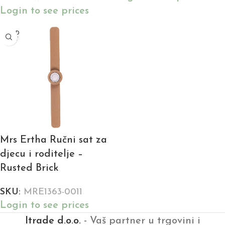
Login to see prices
SOLD
OUT
Mrs Ertha Ručni sat za
djecu i roditelje –
Rusted Brick
SKU:
MRE1363-0011
Login to see prices
Itrade d.o.o.
- Vaš partner u trgovini i