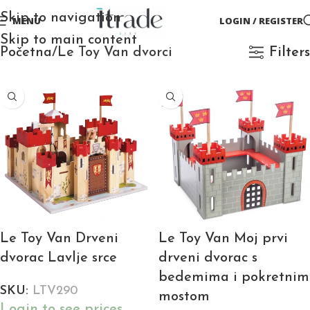
Skip to navigation
MENU
LOGIN / REGISTER
Skip to main content
Početna
Le Toy Van dvorci
Filters
Le Toy Van Drveni
Le Toy Van Moj prvi
dvorac Lavlje srce
drveni dvorac s
bedemima i pokretnim
SKU:
LTV290
mostom
Login to see prices