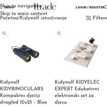
Skip to navigation
MENU
LOGIN / REGISTER
Skip to main content
Početna
Kidywolf istraživanje
Filters
Kidywolf
Kidywolf KIDYELEC
KIDYBINOCULARS
EXPERT Edukativni
Kompaktni dječiji
elektronski set za
dvogled 10×25 – Blue
djecu