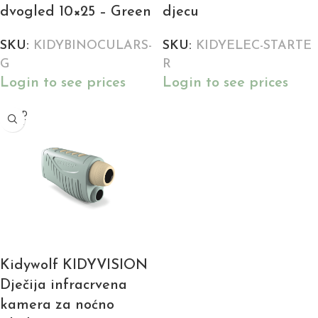
dvogled 10×25 – Green
djecu
SKU:
KIDYBINOCULARS-
SKU:
KIDYELEC-STARTE
G
R
Login to see prices
Login to see prices
SOLD
OUT
Kidywolf KIDYVISION
Dječija infracrvena
kamera za noćno