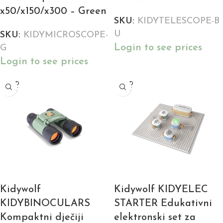
x50/x150/x300 – Green
SKU:
KIDYTELESCOPE-B
U
SKU:
KIDYMICROSCOPE-
Login to see prices
G
Login to see prices
SOLD
SOLD
OUT
OUT
Kidywolf
Kidywolf KIDYELEC
KIDYBINOCULARS
STARTER Edukativni
Kompaktni dječiji
elektronski set za