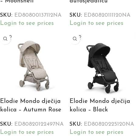
– Moonshell
autosjedalicu
SKU:
ED80800137112NA
SKU:
ED80820111120NA
Login to see prices
Login to see prices
SOLD
SOLD
OUT
OUT
Elodie Mondo dječija
Elodie Mondo dječija
kolica – Autumn Rose
kolica – Black
SKU:
ED80820122497NA
SKU:
ED80820225120NA
Login to see prices
Login to see prices