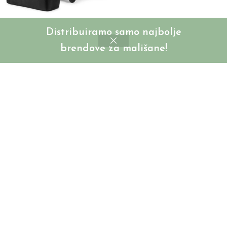
Elodie Mondo dječija
Elodie Mondo dječija
Distribuiramo samo najbolje
kolica – Black + Elodie
kolica – Blushing Pink
brendove za mališane!
Mondo košara za
SKU:
ED80820201151NA
novorođenče – Black
Login to see prices
SKU:
WPS-0197F
Login to see prices
SOLD
SOLD
OUT
OUT