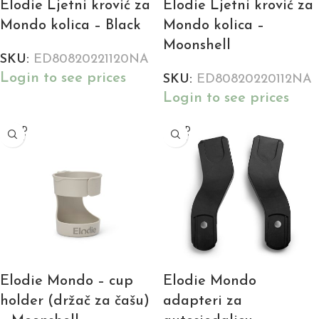
Elodie Ljetni krović za
Elodie Ljetni krović za
Mondo kolica – Black
Mondo kolica –
Moonshell
SKU:
ED80820221120NA
Login to see prices
SKU:
ED80820220112NA
Login to see prices
SOLD
SOLD
OUT
OUT
Elodie Mondo – cup
Elodie Mondo
holder (držač za čašu)
adapteri za