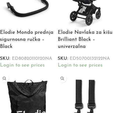
Elodie Mondo prednja
Elodie Navlaka za kišu
sigurnosna ručka –
Brilliant Black –
Black
univerzalna
SKU:
ED80820110120NA
SKU:
ED50700132122NA
Login to see prices
Login to see prices