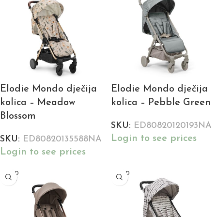
Elodie Mondo dječija
Elodie Mondo dječija
kolica – Meadow
kolica – Pebble Green
Blossom
SKU:
ED80820120193NA
Login to see prices
SKU:
ED80820135588NA
Login to see prices
SOLD
SOLD
OUT
OUT