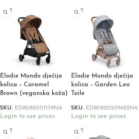
SOLD
SOLD
OUT
OUT
Elodie Mondo dječija
Elodie Mondo dječija
kolica – Caramel
kolica – Garden Leo
Brown (veganska koža)
Toile
SKU:
ED80820117139NA
SKU:
ED80820209422NA
Login to see prices
Login to see prices
SOLD
SOLD
OUT
OUT