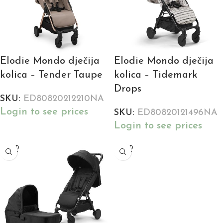
Elodie Mondo dječija
Elodie Mondo dječija
kolica – Tender Taupe
kolica – Tidemark
Drops
SKU:
ED80820212210NA
Login to see prices
SKU:
ED80820121496NA
Login to see prices
SOLD
SOLD
OUT
OUT