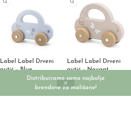
Label Label Drveni
Label Label Drveni
autić – Blue
autić – Nougat
Distribuiramo samo najbolje
SKU:
LLWT-25019
SKU:
LLWT-34352
brendove za mališane!
Login to see prices
Login to see prices