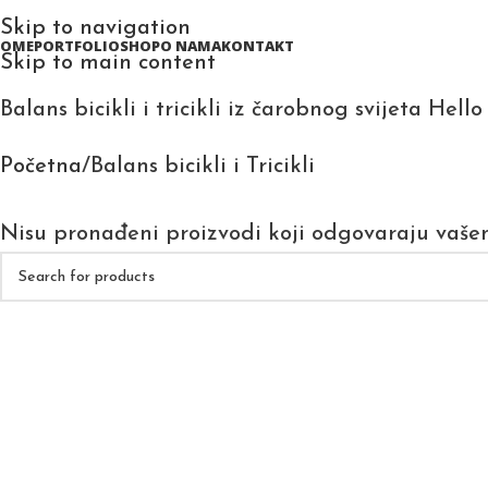
Skip to navigation
HOME
PORTFOLIO
SHOP
O NAMA
KONTAKT
Skip to main content
Balans bicikli i tricikli iz čarobnog svijeta Hel
Početna
Balans bicikli i Tricikli
Nisu pronađeni proizvodi koji odgovaraju vaše