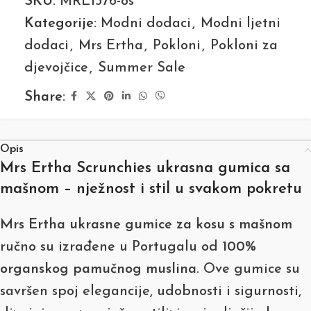
SKU:
MRE1376-os
Kategorije:
Modni dodaci
,
Modni ljetni
dodaci
,
Mrs Ertha
,
Pokloni
,
Pokloni za
djevojčice
,
Summer Sale
Share:
Opis
Mrs Ertha Scrunchies ukrasna gumica sa
mašnom – nježnost i stil u svakom pokretu
Mrs Ertha ukrasne gumice za kosu s mašnom
ručno su izrađene u Portugalu od
100%
organskog pamučnog muslina
. Ove gumice su
savršen spoj elegancije, udobnosti i sigurnosti,