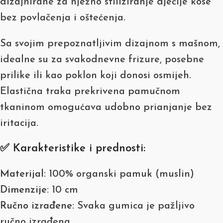
dizajnirane za nježno stiliziranje dječije kose
bez povlačenja i oštećenja.
Sa svojim prepoznatljivim dizajnom s mašnom,
idealne su za svakodnevne frizure, posebne
prilike ili kao poklon koji donosi osmijeh.
Elastična traka prekrivena pamučnom
tkaninom omogućava udobno prianjanje bez
iritacija.
✅ Karakteristike i prednosti:
Materijal:
100% organski pamuk (muslin)
Dimenzije:
10 cm
Ručno izrađene:
Svaka gumica je pažljivo
ručno izrađena