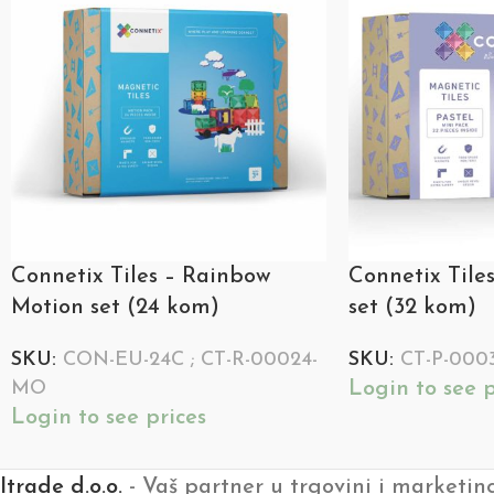
Connetix Tiles – Rainbow
Connetix Tiles
Motion set (24 kom)
set (32 kom)
SKU:
CON-EU-24C ; CT-R-00024-
SKU:
CT-P-000
Login to see p
MO
Login to see prices
Itrade d.o.o.
- Vaš partner u trgovini i marketin