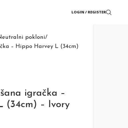
LOGIN / REGISTER
eutralni pokloni
ačka – Hippo Harvey L (34cm)
išana igračka –
 (34cm) – Ivory