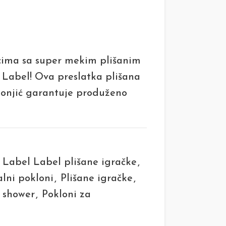
cima sa super mekim plišanim
 Label! Ova preslatka plišana
 konjić garantuje produženo
Label Label plišane igračke
,
lni pokloni
,
Plišane igračke
,
 shower
,
Pokloni za