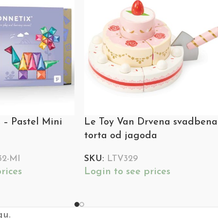
 – Pastel Mini
Le Toy Van Drvena svadbena
torta od jagoda
32-MI
SKU:
LTV329
rices
Login to see prices
gu.