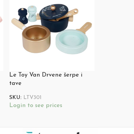
Le Toy Van Drvene šerpe i
Le Toy Van 
tave
SKU:
LTV190
Login to see
SKU:
LTV301
Login to see prices