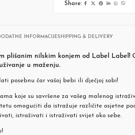
Share:
DODATNE INFORMACIJE
SHIPPING & DELIVERY
 plišanim nilskim konjem od Label Label! O
 uživanje u maženju.
i posebnu čar vašoj bebi ili dječjoj sobi!
tama koje su savršene za vašeg malenog istraži
jetetu omogućiti da istražuje različite osjetne p
ti, istraživati i istraživati svijet oko sebe.
e!