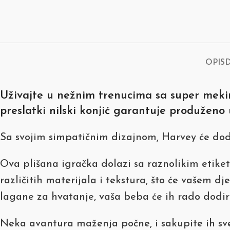
OPIS
Uživajte u nežnim trenucima sa super mekim
preslatki nilski konjić garantuje produženo
Sa svojim simpatičnim dizajnom, Harvey će dodat
Ova plišana igračka dolazi sa raznolikim etike
različitih materijala i tekstura, što će vašem d
lagane za hvatanje, vaša beba će ih rado dodiriva
Neka avantura maženja počne, i sakupite ih sv