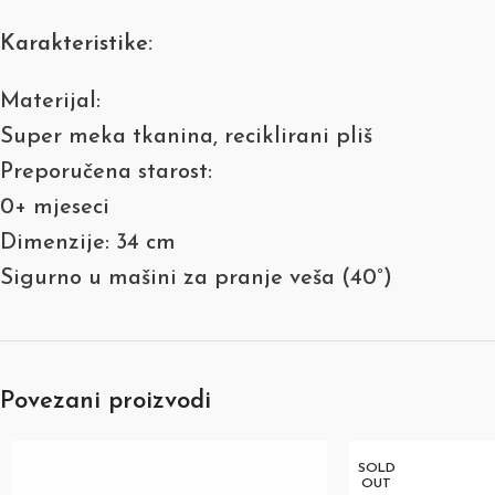
Karakteristike:
Materijal:
Super meka tkanina, reciklirani pliš
Preporučena starost:
0+ mjeseci
Dimenzije: 34 cm
Sigurno u mašini za pranje veša (40°)
Povezani proizvodi
SOLD
OUT