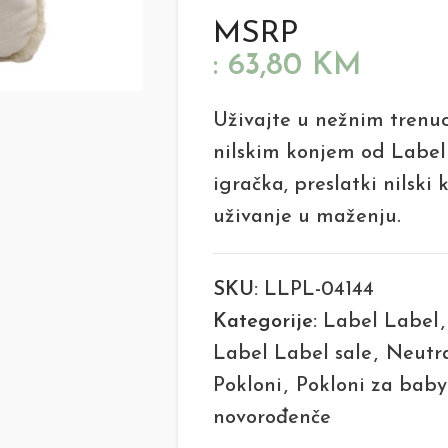
MSRP
:
63,80
KM
Uživajte u nežnim trenu
nilskim konjem od Label
igračka, preslatki nilski
uživanje u maženju.
SKU:
LLPL-04144
Kategorije:
Label Label
,
Label Label sale
,
Neutra
Pokloni
,
Pokloni za baby
novorođenče