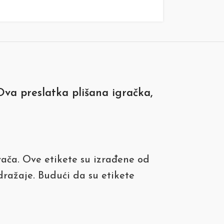
va preslatka plišana igračka,
vača. Ove etikete su izrađene od
odražaje. Budući da su etikete