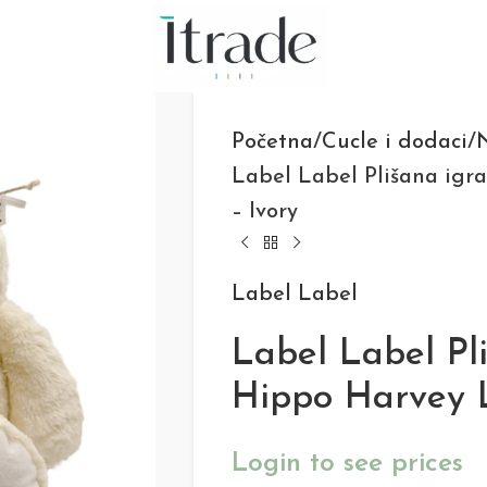
Početna
Cucle i dodaci
N
Label Label Plišana igr
– Ivory
Label Label
Label Label Pl
Hippo Harvey L
Login to see prices