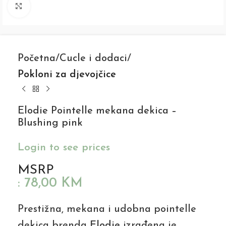
Click to enlarge
Početna
Cucle i dodaci
Pokloni za djevojčice
Elodie Pointelle mekana dekica –
Blushing pink
Login to see prices
MSRP
:
78,00
KM
Prestižna, mekana i udobna pointelle
dekica brenda
Elodie
izrađena je