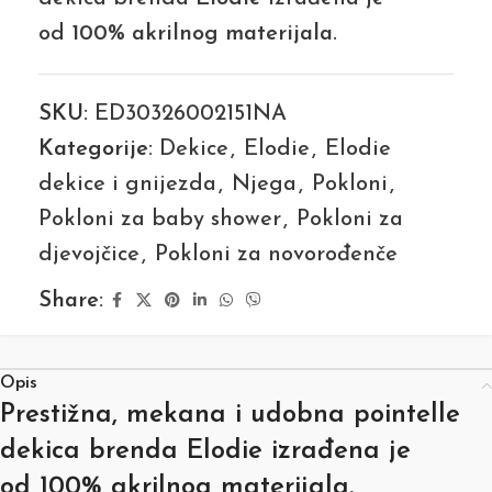
od
100% akrilnog materijala
.
SKU:
ED30326002151NA
Kategorije:
Dekice
,
Elodie
,
Elodie
dekice i gnijezda
,
Njega
,
Pokloni
,
Pokloni za baby shower
,
Pokloni za
djevojčice
,
Pokloni za novorođenče
Share:
Opis
Prestižna, mekana i udobna pointelle
dekica brenda
Elodie
izrađena je
od
100% akrilnog materijala
.