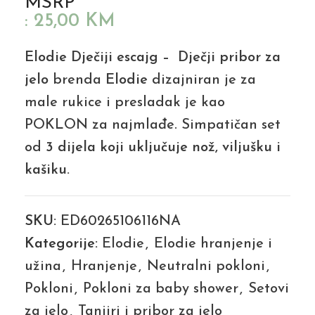
MSRP
:
25,00
KM
Elodie Dječiji escajg – Dječji pribor za
jelo
brenda
Elodie
dizajniran je za
male rukice i presladak je kao
POKLON za najmlađe. Simpatičan set
od
3 dijela koji uključuje nož, viljušku i
kašiku.
SKU:
ED60265106116NA
Kategorije:
Elodie
,
Elodie hranjenje i
užina
,
Hranjenje
,
Neutralni pokloni
,
Pokloni
,
Pokloni za baby shower
,
Setovi
za jelo
,
Tanjiri i pribor za jelo