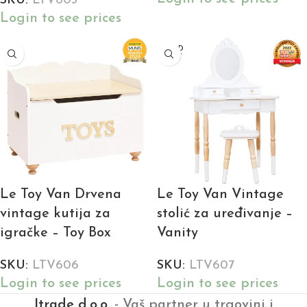
SKU:
LTV603
Login to see prices
SOLD
OUT
Le Toy Van Drvena
Le Toy Van Vintage
vintage kutija za
stolić za uređivanje –
igračke – Toy Box
Vanity
SKU:
LTV606
SKU:
LTV607
Login to see prices
Login to see prices
Itrade d.o.o.
- Vaš partner u trgovini i