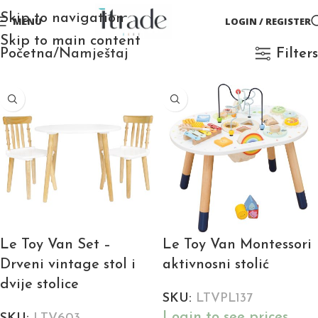
Skip to navigation
MENU
LOGIN / REGISTER
Skip to main content
Početna
Namještaj
Filters
Le Toy Van Set –
Le Toy Van Montessori
Drveni vintage stol i
aktivnosni stolić
dvije stolice
SKU:
LTVPL137
Login to see prices