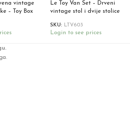
vena vintage
Le Toy Van Set – Drveni
čke – Toy Box
vintage stol i dvije stolice
SKU:
LTV603
rices
Login to see prices
gu.
ga.