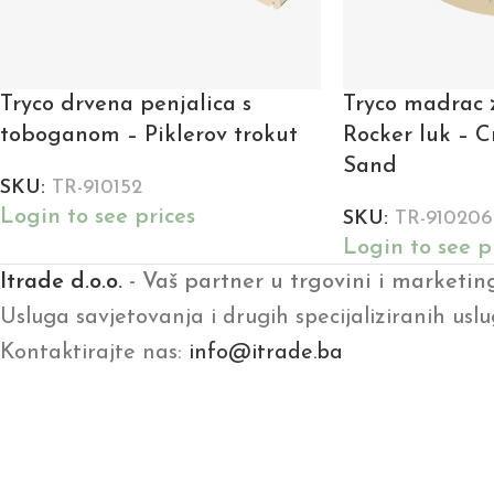
Tryco drvena penjalica s
Tryco madrac 
toboganom – Piklerov trokut
Rocker luk – C
Sand
SKU:
TR-910152
Login to see prices
SKU:
TR-910206
Login to see p
Itrade d.o.o.
- Vaš partner u trgovini i marketin
Usluga savjetovanja i drugih specijaliziranih uslu
Kontaktirajte nas:
info@itrade.ba