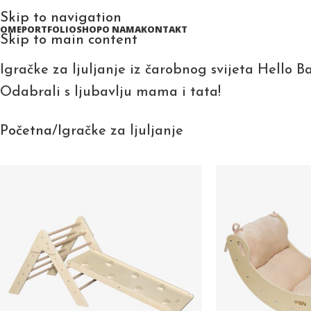
Skip to navigation
HOME
PORTFOLIO
SHOP
O NAMA
KONTAKT
Skip to main content
Igračke za ljuljanje iz čarobnog svijeta Hello Ba
Odabrali s ljubavlju mama i tata!
Početna
Igračke za ljuljanje