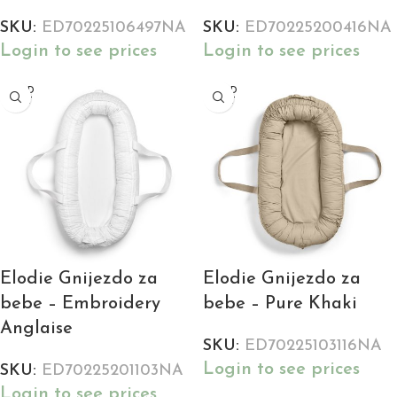
SKU:
ED70225106497NA
SKU:
ED70225200416NA
Login to see prices
Login to see prices
SOLD
SOLD
OUT
OUT
Elodie Gnijezdo za
Elodie Gnijezdo za
bebe – Embroidery
bebe – Pure Khaki
Anglaise
SKU:
ED70225103116NA
Login to see prices
SKU:
ED70225201103NA
Login to see prices