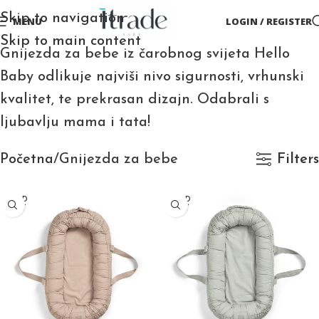
Skip to navigation
MENU
LOGIN / REGISTER
Skip to main content
Gnijezda za bebe iz čarobnog svijeta Hello
Baby odlikuje najviši nivo sigurnosti, vrhunski
kvalitet, te prekrasan dizajn. Odabrali s
ljubavlju mama i tata!
Početna
Gnijezda za bebe
Filters
SOLD
SOLD
OUT
OUT