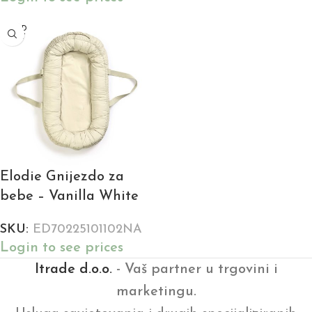
SOLD
OUT
Elodie Gnijezdo za
bebe – Vanilla White
SKU:
ED70225101102NA
Login to see prices
Itrade d.o.o.
- Vaš partner u trgovini i
marketingu.