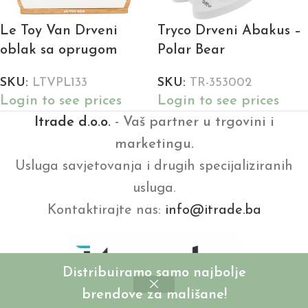
Le Toy Van Drveni
Tryco Drveni Abakus –
oblak sa oprugom
Polar Bear
SKU:
LTVPL133
SKU:
TR-353002
Login to see prices
Login to see prices
Itrade d.o.o.
- Vaš partner u trgovini i
marketingu.
Usluga savjetovanja i drugih specijaliziranih
usluga.
Kontaktirajte nas:
info@itrade.ba
Distribuiramo samo najbolje
brendove za mališane!